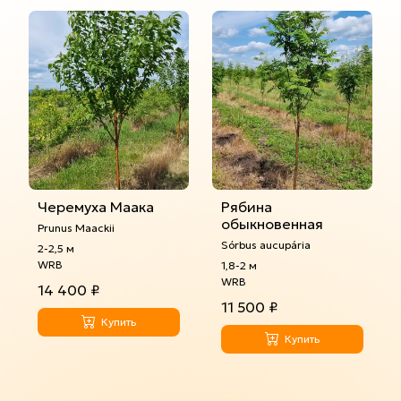
Черемуха Маака
Рябина
обыкновенная
Prunus Maackii
Sórbus aucupária
2-2,5 м
WRB
1,8-2 м
WRB
14 400 ₽
11 500 ₽
Купить
Купить