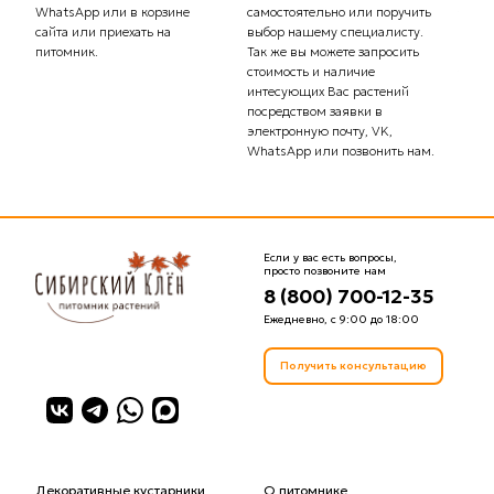
WhatsApp или в корзине
самостоятельно или поручить
транс
сайта или приехать на
выбор нашему специалисту.
Стоим
питомник.
Так же вы можете запросить
рассч
стоимость и наличие
тариф
интесующих Вас растений
комп
посредством заявки в
Вас с
электронную почту, VK,
доста
WhatsApp или позвонить нам.
Если у вас есть вопросы,
просто позвоните нам
8 (800) 700-12-35
Ежедневно, с 9:00 до 18:00
Получить консультацию
Декоративные кустарники
О питомнике