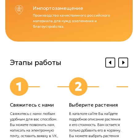
Импортозамещение
Производство качественного российского
материала для нужд озеленения и
благоустройства.
Этапы работы
1
2
Свяжитесь с нами
Выберите растения
Выб
дос
Свяжитесь с нами любым
В каталоге сайте Вы найдете
удобным для вас способом.
подробное описание растения
Сообщ
Вы можете позвонить нам,
и его стоимость. Вам остается
плани
написать на электронную
только добавить его в корзину.
Самов
почту, оставить заявку в VK,
Вы можете выбрать растения
орган