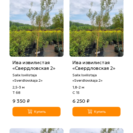
Ива извилистая
Ива извилистая
«Свердловская 2»
«Свердловская 2»
Salix Isvilistaja
Salix Isvilistaja
«Sverdlovskaja 2»
«Sverdlovskaja 2»
2,5-3 м
1,8-2 м
Т 68
С 15
9 350 ₽
6 250 ₽
Купить
Купить