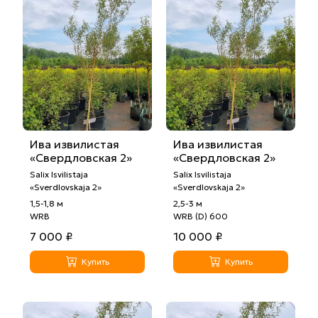
Ива извилистая
Ива извилистая
«Свердловская 2»
«Свердловская 2»
Salix Isvilistaja
Salix Isvilistaja
«Sverdlovskaja 2»
«Sverdlovskaja 2»
1,5-1,8 м
2,5-3 м
WRB
WRB (D) 600
7 000 ₽
10 000 ₽
Купить
Купить