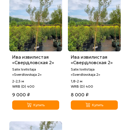
Ива извилистая
Ива извилистая
«Свердловская 2»
«Свердловская 2»
Salix Isvilistaja
Salix Isvilistaja
«Sverdlovskaja 2»
«Sverdlovskaja 2»
2-2,5 м
1,8-2 м
WRB (D) 400
WRB (D) 400
9 000 ₽
8 000 ₽
Купить
Купить