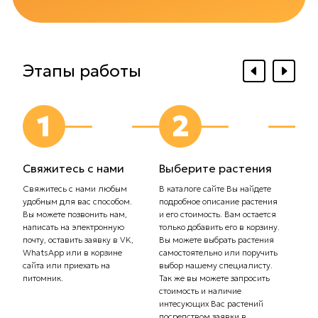
Этапы работы
1
2
Свяжитесь с нами
Выберите растения
Выб
дос
Свяжитесь с нами любым
В каталоге сайте Вы найдете
удобным для вас способом.
подробное описание растения
Сообщ
Вы можете позвонить нам,
и его стоимость. Вам остается
плани
написать на электронную
только добавить его в корзину.
Самов
почту, оставить заявку в VK,
Вы можете выбрать растения
орган
WhatsApp или в корзине
самостоятельно или поручить
транс
сайта или приехать на
выбор нашему специалисту.
Стоим
питомник.
Так же вы можете запросить
рассч
стоимость и наличие
тариф
интесующих Вас растений
комп
посредством заявки в
Вас с