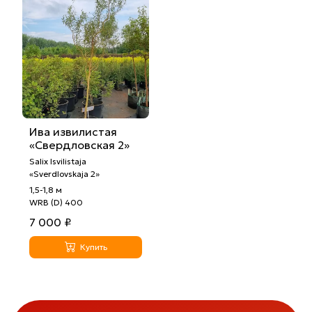
Ива извилистая
«Свердловская 2»
Salix Isvilistaja
«Sverdlovskaja 2»
1,5-1,8 м
WRB (D) 400
7 000 ₽
Купить