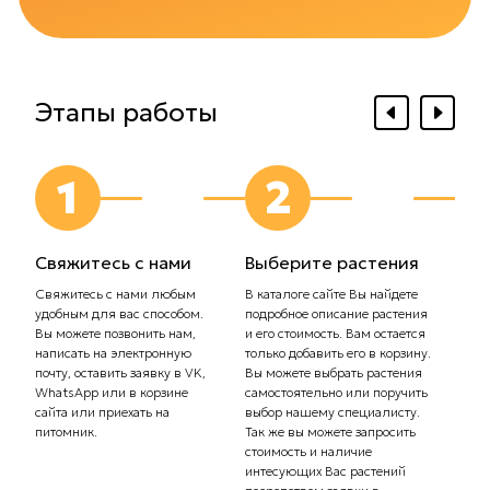
Этапы работы
1
2
Свяжитесь с нами
Выберите растения
Выб
дос
Свяжитесь с нами любым
В каталоге сайте Вы найдете
удобным для вас способом.
подробное описание растения
Сообщ
Вы можете позвонить нам,
и его стоимость. Вам остается
плани
написать на электронную
только добавить его в корзину.
Самов
почту, оставить заявку в VK,
Вы можете выбрать растения
орган
WhatsApp или в корзине
самостоятельно или поручить
транс
сайта или приехать на
выбор нашему специалисту.
Стоим
питомник.
Так же вы можете запросить
рассч
стоимость и наличие
тариф
интесующих Вас растений
комп