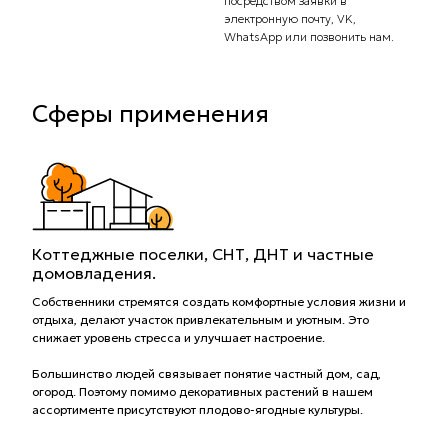
посредством заявки в
Вас с
электронную почту, VK,
доста
WhatsApp или позвонить нам.
Сферы применения
Коттеджные поселки, СНТ, ДНТ и частные
домовладения.
Собственники стремятся создать комфортные условия жизни и
отдыха, делают участок привлекательным и уютным. Это
снижает уровень стресса и улучшает настроение.
Большинство людей связывает понятие частный дом, сад,
огород. Поэтому помимо декоративных растений в нашем
ассортименте присутствуют плодово-ягодные культуры.