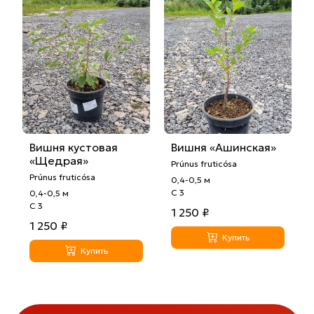
Вишня кустовая
Вишня «Ашинская»
«Щедрая»
Prúnus fruticósa
Prúnus fruticósa
0,4-0,5 м
С 3
0,4-0,5 м
С 3
1 250 ₽
1 250 ₽
Купить
Купить