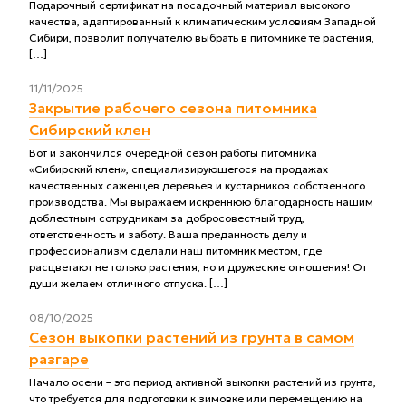
Подарочный сертификат на посадочный материал высокого
качества, адаптированный к климатическим условиям Западной
Сибири, позволит получателю выбрать в питомнике те растения,
[…]
11/11/2025
Закрытие рабочего сезона питомника
Сибирский клен
Вот и закончился очередной сезон работы питомника
«Сибирский клен», специализирующегося на продажах
качественных саженцев деревьев и кустарников собственного
производства. Мы выражаем искреннюю благодарность нашим
доблестным сотрудникам за добросовестный труд,
ответственность и заботу. Ваша преданность делу и
профессионализм сделали наш питомник местом, где
расцветают не только растения, но и дружеские отношения! От
души желаем отличного отпуска. […]
08/10/2025
Сезон выкопки растений из грунта в самом
разгаре
Начало осени – это период активной выкопки растений из грунта,
что требуется для подготовки к зимовке или перемещению на