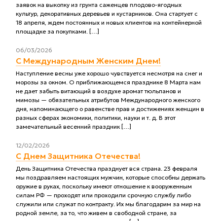
заявок на выкопку из грунта саженцев плодово-ягодных
культур, декоративных деревьев и кустарников. Она стартует с
18 апреля, ждем постоянных и новых клиентов на контейнерной
площадке за покупками. […]
06/03/2026
С Международным Женским Днем!
Наступление весны уже хорошо чувствуется несмотря на снег и
морозы за окном. О приближающемся празднике 8 Марта нам
не дает забыть витающий в воздухе аромат тюльпанов и
мимозы — обязательных атрибутов Международного женского
дня, напоминающего о равенстве прав и достижениях женщин в
разных сферах экономики, политики, науки и т. д. В этот
замечательный весенний праздник […]
12/02/2026
С Днем Защитника Отечества!
День Защитника Отечества празднует вся страна. 23 февраля
мы поздравляем настоящих мужчин, которые способны держать
оружие в руках, поскольку имеют отношение к вооруженным
силам РФ — проходят или проходили срочную службу либо
служили или служат по контракту. Их мы благодарим за мир на
родной земле, за то, что живем в свободной стране, за