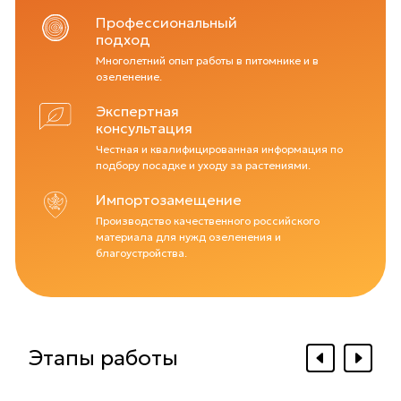
Профессиональный
подход
Многолетний опыт работы в питомнике и в
озеленение.
Экспертная
консультация
Честная и квалифицированная информация по
подбору посадке и уходу за растениями.
Импортозамещение
Производство качественного российского
материала для нужд озеленения и
благоустройства.
Этапы работы