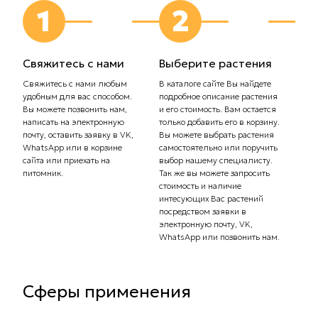
1
2
Свяжитесь с нами
Выберите растения
Выб
дос
Свяжитесь с нами любым
В каталоге сайте Вы найдете
удобным для вас способом.
подробное описание растения
Сообщ
Вы можете позвонить нам,
и его стоимость. Вам остается
плани
написать на электронную
только добавить его в корзину.
Самов
почту, оставить заявку в VK,
Вы можете выбрать растения
орган
WhatsApp или в корзине
самостоятельно или поручить
транс
сайта или приехать на
выбор нашему специалисту.
Стоим
питомник.
Так же вы можете запросить
рассч
стоимость и наличие
тариф
интесующих Вас растений
комп
посредством заявки в
Вас с
электронную почту, VK,
доста
WhatsApp или позвонить нам.
Сферы применения