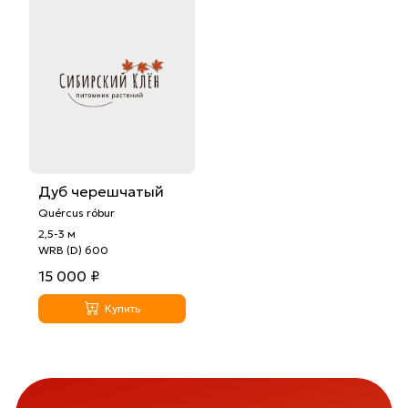
Дуб черешчатый
Quércus róbur
2,5-3 м
WRB (D) 600
15 000 ₽
Купить