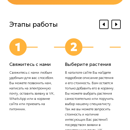
Этапы работы
1
2
Свяжитесь с нами
Выберите растения
Выб
дос
Свяжитесь с нами любым
В каталоге сайте Вы найдете
удобным для вас способом.
подробное описание растения
Сообщ
Вы можете позвонить нам,
и его стоимость. Вам остается
плани
написать на электронную
только добавить его в корзину.
Самов
почту, оставить заявку в VK,
Вы можете выбрать растения
орган
WhatsApp или в корзине
самостоятельно или поручить
транс
сайта или приехать на
выбор нашему специалисту.
Стоим
питомник.
Так же вы можете запросить
рассч
стоимость и наличие
тариф
интесующих Вас растений
комп
посредством заявки в
Вас с
электронную почту, VK,