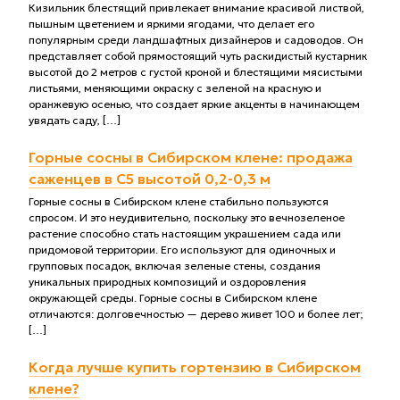
Кизильник блестящий привлекает внимание красивой листвой,
пышным цветением и яркими ягодами, что делает его
популярным среди ландшафтных дизайнеров и садоводов. Он
представляет собой прямостоящий чуть раскидистый кустарник
высотой до 2 метров с густой кроной и блестящими мясистыми
листьями, меняющими окраску с зеленой на красную и
оранжевую осенью, что создает яркие акценты в начинающем
увядать саду, […]
Горные сосны в Сибирском клене: продажа
саженцев в С5 высотой 0,2-0,3 м
Горные сосны в Сибирском клене стабильно пользуются
спросом. И это неудивительно, поскольку это вечнозеленое
растение способно стать настоящим украшением сада или
придомовой территории. Его используют для одиночных и
групповых посадок, включая зеленые стены, создания
уникальных природных композиций и оздоровления
окружающей среды. Горные сосны в Сибирском клене
отличаются: долговечностью — дерево живет 100 и более лет;
[…]
Когда лучше купить гортензию в Сибирском
клене?