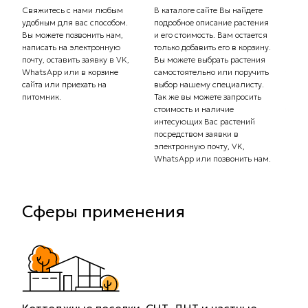
дос
Свяжитесь с нами любым
В каталоге сайте Вы найдете
удобным для вас способом.
подробное описание растения
Сообщ
Вы можете позвонить нам,
и его стоимость. Вам остается
плани
написать на электронную
только добавить его в корзину.
Самов
почту, оставить заявку в VK,
Вы можете выбрать растения
орган
WhatsApp или в корзине
самостоятельно или поручить
транс
сайта или приехать на
выбор нашему специалисту.
Стоим
питомник.
Так же вы можете запросить
рассч
стоимость и наличие
тариф
интесующих Вас растений
комп
посредством заявки в
Вас с
электронную почту, VK,
доста
WhatsApp или позвонить нам.
Сферы применения