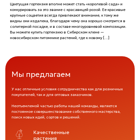
Цветущая гортензия вполне может стать «королевой сада» и
конкурировать за это звание с красавицей розой. Ее красивые
крупные соцветия всегда привлекают внимание, к тому же
видны они издалека, благодаря чему она хорошо смотрится в
солитерной посадке, и в составе многоуровневой композиции.
Вы можете купить гортензию в Сибирском клене —
новосибирском питомнике растений, где к новому […]
Мы предлагаем
У нас отличные условия сотрудничества как для розничных
покупателей, так и для оптовых заказчиков.
Неотъемлемой частью работы нашей команды, является
постоянное совершенствование собственного мастерства,
поиск новых идей, сортов и решений.
Качественные
растения