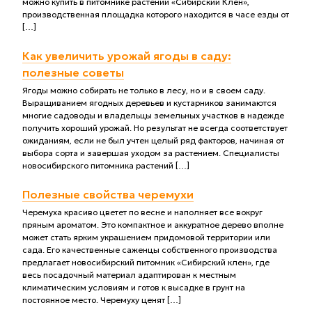
можно купить в питомнике растений «Сибирский Клен»,
производственная площадка которого находится в часе езды от
[…]
Как увеличить урожай ягоды в саду:
полезные советы
Ягоды можно собирать не только в лесу, но и в своем саду.
Выращиванием ягодных деревьев и кустарников занимаются
многие садоводы и владельцы земельных участков в надежде
получить хороший урожай. Но результат не всегда соответствует
ожиданиям, если не был учтен целый ряд факторов, начиная от
выбора сорта и завершая уходом за растением. Специалисты
новосибирского питомника растений […]
Полезные свойства черемухи
Черемуха красиво цветет по весне и наполняет все вокруг
пряным ароматом. Это компактное и аккуратное дерево вполне
может стать ярким украшением придомовой территории или
сада. Его качественные саженцы собственного производства
предлагает новосибирский питомник «Сибирский клен», где
весь посадочный материал адаптирован к местным
климатическим условиям и готов к высадке в грунт на
постоянное место. Черемуху ценят […]