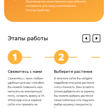
Производство качественного российского
материала для нужд озеленения и
благоустройства.
Этапы работы
1
2
Свяжитесь с нами
Выберите растения
Выб
дос
Свяжитесь с нами любым
В каталоге сайте Вы найдете
удобным для вас способом.
подробное описание растения
Сообщ
Вы можете позвонить нам,
и его стоимость. Вам остается
плани
написать на электронную
только добавить его в корзину.
Самов
почту, оставить заявку в VK,
Вы можете выбрать растения
орган
WhatsApp или в корзине
самостоятельно или поручить
транс
сайта или приехать на
выбор нашему специалисту.
Стоим