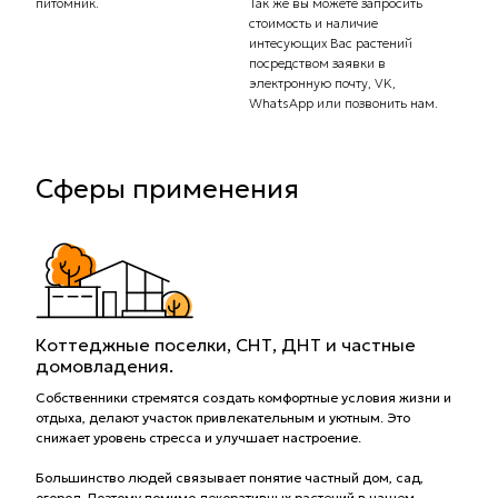
питомник.
Так же вы можете запросить
рассч
стоимость и наличие
тариф
интесующих Вас растений
комп
посредством заявки в
Вас с
электронную почту, VK,
доста
WhatsApp или позвонить нам.
Сферы применения
Коттеджные поселки, СНТ, ДНТ и частные
домовладения.
Собственники стремятся создать комфортные условия жизни и
отдыха, делают участок привлекательным и уютным. Это
снижает уровень стресса и улучшает настроение.
Большинство людей связывает понятие частный дом, сад,
огород. Поэтому помимо декоративных растений в нашем