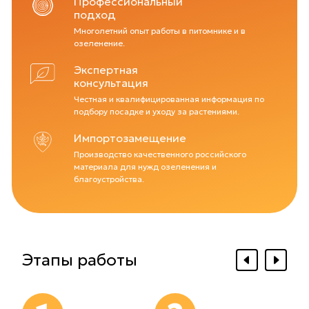
Профессиональный
подход
Многолетний опыт работы в питомнике и в
озеленение.
Экспертная
консультация
Честная и квалифицированная информация по
подбору посадке и уходу за растениями.
Импортозамещение
Производство качественного российского
материала для нужд озеленения и
благоустройства.
Этапы работы