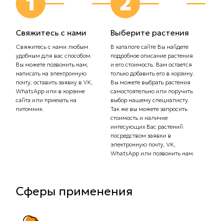
1
2
Свяжитесь с нами
Выберите растения
Выб
дос
Свяжитесь с нами любым
В каталоге сайте Вы найдете
удобным для вас способом.
подробное описание растения
Сообщ
Вы можете позвонить нам,
и его стоимость. Вам остается
плани
написать на электронную
только добавить его в корзину.
Самов
почту, оставить заявку в VK,
Вы можете выбрать растения
орган
WhatsApp или в корзине
самостоятельно или поручить
транс
сайта или приехать на
выбор нашему специалисту.
Стоим
питомник.
Так же вы можете запросить
рассч
стоимость и наличие
тариф
интесующих Вас растений
комп
посредством заявки в
Вас с
электронную почту, VK,
доста
WhatsApp или позвонить нам.
Сферы применения