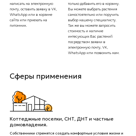
написать на электронную
только добавить его в корзину.
Самов
почту, оставить заявку в VK,
Вы можете выбрать растения
орган
WhatsApp или в корзине
самостоятельно или поручить
транс
сайта или приехать на
выбор нашему специалисту.
Стоим
питомник.
Так же вы можете запросить
рассч
стоимость и наличие
тариф
интесующих Вас растений
комп
посредством заявки в
Вас с
электронную почту, VK,
доста
WhatsApp или позвонить нам.
Сферы применения
Коттеджные поселки, СНТ, ДНТ и частные
домовладения.
Собственники стремятся создать комфортные условия жизни и