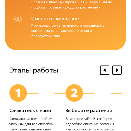
Честная и квалифицированная информация по
подбору посадке и уходу за растениями.
Импортозамещение
Производство качественного российского
материала для нужд озеленения и
благоустройства.
Этапы работы
1
2
Свяжитесь с нами
Выберите растения
Выб
дос
Свяжитесь с нами любым
В каталоге сайте Вы найдете
удобным для вас способом.
подробное описание растения
Сообщ
Вы можете позвонить нам,
и его стоимость. Вам остается
плани