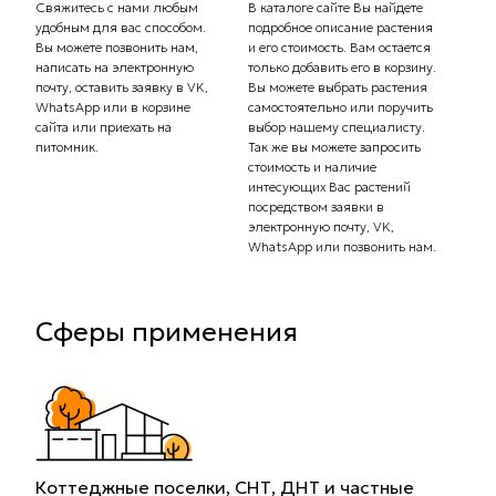
Свяжитесь с нами любым
В каталоге сайте Вы найдете
удобным для вас способом.
подробное описание растения
Сообщ
Вы можете позвонить нам,
и его стоимость. Вам остается
плани
написать на электронную
только добавить его в корзину.
Самов
почту, оставить заявку в VK,
Вы можете выбрать растения
орган
WhatsApp или в корзине
самостоятельно или поручить
транс
сайта или приехать на
выбор нашему специалисту.
Стоим
питомник.
Так же вы можете запросить
рассч
стоимость и наличие
тариф
интесующих Вас растений
комп
посредством заявки в
Вас с
электронную почту, VK,
доста
WhatsApp или позвонить нам.
Сферы применения
Коттеджные поселки, СНТ, ДНТ и частные