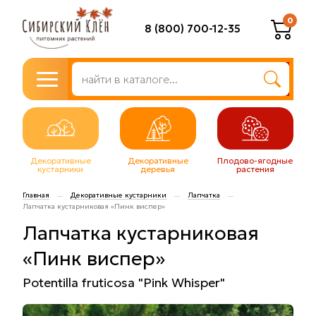
0
8 (800) 700-12-35
Декоративные
Декоративные
Плодово-ягодные
кустарники
деревья
растения
Главная
Декоративные кустарники
Лапчатка
—
—
—
Лапчатка кустарниковая «Пинк виспер»
Лапчатка кустарниковая
«Пинк виспер»
Potentilla fruticosa "Pink Whisper"