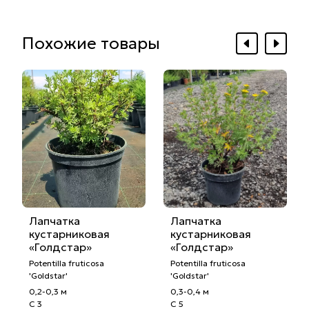
Похожие товары
Лапчатка
Лапчатка
кустарниковая
кустарниковая
«Голдстар»
«Голдстар»
Potentilla fruticosa
Potentilla fruticosa
'Goldstar'
'Goldstar'
0,2-0,3 м
0,3-0,4 м
С 3
С 5