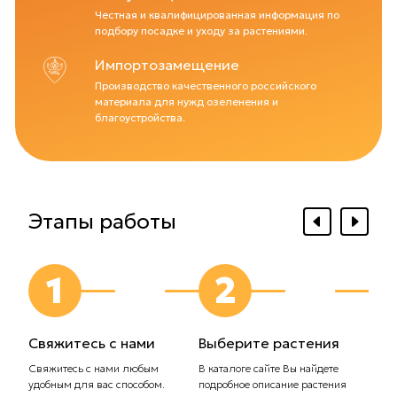
Честная и квалифицированная информация по
подбору посадке и уходу за растениями.
Импортозамещение
Производство качественного российского
материала для нужд озеленения и
благоустройства.
Этапы работы
1
2
Свяжитесь с нами
Выберите растения
Выб
дос
Свяжитесь с нами любым
В каталоге сайте Вы найдете
удобным для вас способом.
подробное описание растения
Сообщ