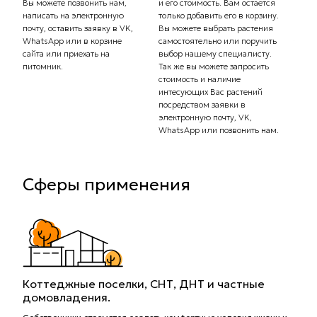
Вы можете позвонить нам,
и его стоимость. Вам остается
плани
написать на электронную
только добавить его в корзину.
Самов
почту, оставить заявку в VK,
Вы можете выбрать растения
орган
WhatsApp или в корзине
самостоятельно или поручить
транс
сайта или приехать на
выбор нашему специалисту.
Стоим
питомник.
Так же вы можете запросить
рассч
стоимость и наличие
тариф
интесующих Вас растений
комп
посредством заявки в
Вас с
электронную почту, VK,
доста
WhatsApp или позвонить нам.
Сферы применения
Коттеджные поселки, СНТ, ДНТ и частные
домовладения.