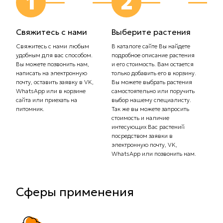
1
2
Свяжитесь с нами
Выберите растения
Выб
дос
Свяжитесь с нами любым
В каталоге сайте Вы найдете
удобным для вас способом.
подробное описание растения
Сообщ
Вы можете позвонить нам,
и его стоимость. Вам остается
плани
написать на электронную
только добавить его в корзину.
Самов
почту, оставить заявку в VK,
Вы можете выбрать растения
орган
WhatsApp или в корзине
самостоятельно или поручить
транс
сайта или приехать на
выбор нашему специалисту.
Стоим
питомник.
Так же вы можете запросить
рассч
стоимость и наличие
тариф
интесующих Вас растений
комп
посредством заявки в
Вас с
электронную почту, VK,
доста
WhatsApp или позвонить нам.
Сферы применения