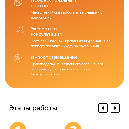
Профессиональный
подход
Многолетний опыт работы в питомнике и в
озеленение.
Экспертная
консультация
Честная и квалифицированная информация по
подбору посадке и уходу за растениями.
Импортозамещение
Производство качественного российского
материала для нужд озеленения и
благоустройства.
Этапы работы