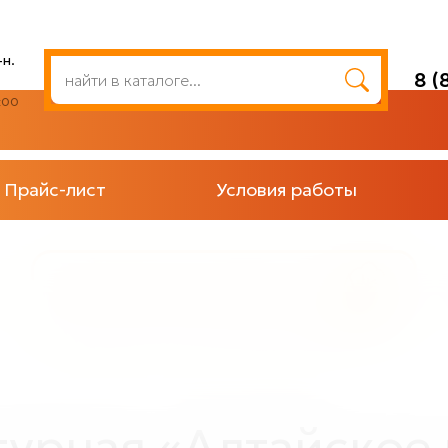
н.
8 (
:00
Прайс-лист
Условия работы
Декоративные деревья
блоня полукультурная «Алтайское пурпуровое»
турная «Алтайское