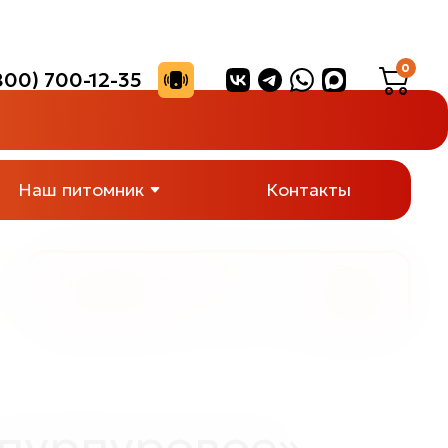
0
800) 700-12-35
Наш питомник
Контакты
Плодово-ягодные
растения
 пурпуровое»