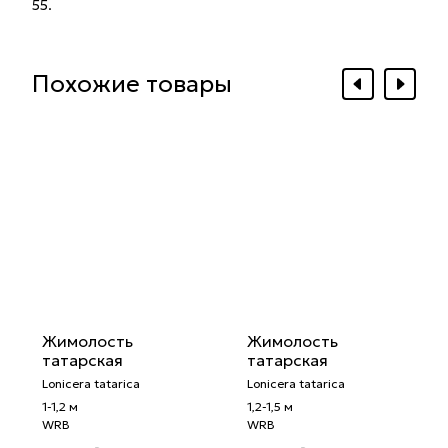
55.
Похожие товары
Жимолость
Жимолость
татарская
татарская
Lonicera tatarica
Lonicera tatarica
1-1,2 м
1,2-1,5 м
WRB
WRB