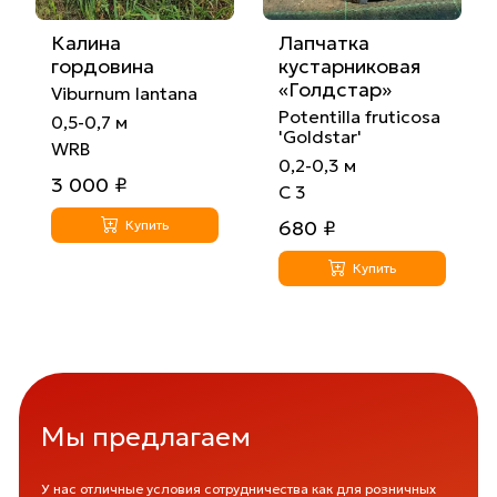
Калина
Лапчатка
гордовина
кустарниковая
«Голдстар»
Viburnum lantana
Potentilla fruticosa
0,5-0,7 м
'Goldstar'
WRB
0,2-0,3 м
3 000 ₽
С 3
680 ₽
Купить
Купить
Мы предлагаем
У нас отличные условия сотрудничества как для розничных