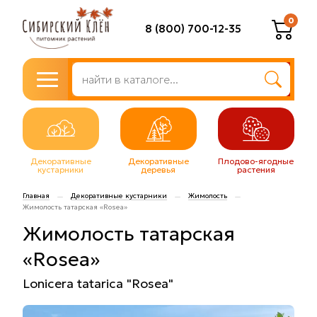
0
8 (800) 700-12-35
Декоративные
Декоративные
Плодово-ягодные
кустарники
деревья
растения
Главная
Декоративные кустарники
Жимолость
—
—
—
Жимолость татарская «Rosea»
Жимолость татарская
«Rosea»
Lonicera tatarica "Rosеa"