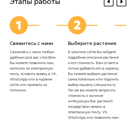
Этапы работы
1
2
Свяжитесь с нами
Выберите растения
Выб
дос
Свяжитесь с нами любым
В каталоге сайте Вы найдете
удобным для вас способом.
подробное описание растения
Сообщ
Вы можете позвонить нам,
и его стоимость. Вам остается
плани
написать на электронную
только добавить его в корзину.
Самов
почту, оставить заявку в VK,
Вы можете выбрать растения
орган
WhatsApp или в корзине
самостоятельно или поручить
транс
сайта или приехать на
выбор нашему специалисту.
Стоим
питомник.
Так же вы можете запросить
рассч
стоимость и наличие
тариф
интесующих Вас растений
комп
посредством заявки в
Вас с
электронную почту, VK,
доста
WhatsApp или позвонить нам.