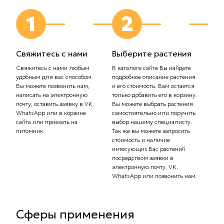
1
2
Свяжитесь с нами
Выберите растения
Выб
дос
Свяжитесь с нами любым
В каталоге сайте Вы найдете
удобным для вас способом.
подробное описание растения
Сообщ
Вы можете позвонить нам,
и его стоимость. Вам остается
плани
написать на электронную
только добавить его в корзину.
Самов
почту, оставить заявку в VK,
Вы можете выбрать растения
орган
WhatsApp или в корзине
самостоятельно или поручить
транс
сайта или приехать на
выбор нашему специалисту.
Стоим
питомник.
Так же вы можете запросить
рассч
стоимость и наличие
тариф
интесующих Вас растений
комп
посредством заявки в
Вас с
электронную почту, VK,
доста
WhatsApp или позвонить нам.
Сферы применения