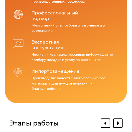
производственных процессов.
Профессиональный
подход
Многолетний опыт работы в питомнике и в
озеленение.
Экспертная
консультация
Честная и квалифицированная информация по
подбору посадке и уходу за растениями.
Импортозамещение
Производство качественного российского
материала для нужд озеленения и
благоустройства.
Этапы работы