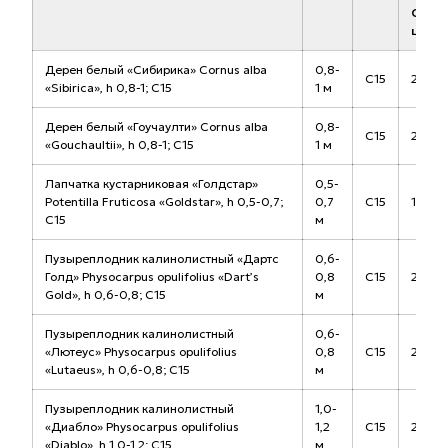
Стар
цена
Дерен белый «Сибирика» Cornus alba
0,8-
С15
2 500
«Sibirica», h 0,8-1; С15
1 м
Дерен белый «Гоучаулти» Cornus alba
0,8-
С15
2 700
«Gouchaultii», h 0,8-1; С15
1 м
Лапчатка кустарниковая «Голдстар»
0,5-
Potentilla Fruticosa «Goldstar», h 0,5-0,7;
0,7
С15
1 700
С15
м
Пузыреплодник калинолистный «Дартс
0,6-
Голд» Physocarpus opulifolius «Dart’s
0,8
С15
2 600
Gold», h 0,6-0,8; С15
м
Пузыреплодник калинолистный
0,6-
«Лютеус» Physocarpus opulifolius
0,8
С15
2 400
«Lutaeus», h 0,6-0,8; С15
м
Пузыреплодник калинолистный
1,0-
«Диабло» Physocarpus opulifolius
1,2
С15
2 400
«Diablo», h 1,0-1,2; С15
м