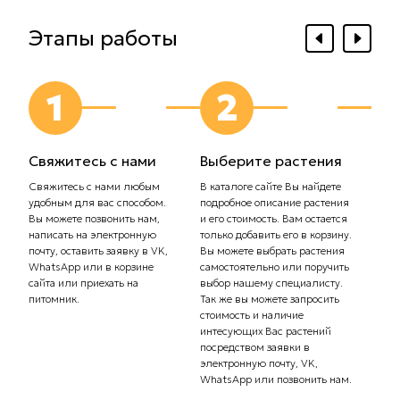
Этапы работы
1
2
Свяжитесь с нами
Выберите растения
Выб
дос
Свяжитесь с нами любым
В каталоге сайте Вы найдете
удобным для вас способом.
подробное описание растения
Сообщ
Вы можете позвонить нам,
и его стоимость. Вам остается
плани
написать на электронную
только добавить его в корзину.
Самов
почту, оставить заявку в VK,
Вы можете выбрать растения
орган
WhatsApp или в корзине
самостоятельно или поручить
транс
сайта или приехать на
выбор нашему специалисту.
Стоим
питомник.
Так же вы можете запросить
рассч
стоимость и наличие
тариф
интесующих Вас растений
комп
посредством заявки в
Вас с
электронную почту, VK,
доста
WhatsApp или позвонить нам.