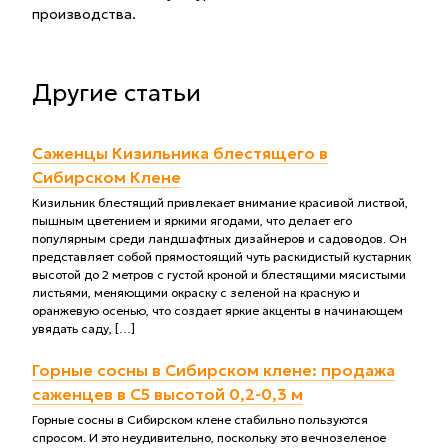
производства.
Другие статьи
Саженцы Кизильника блестящего в
Сибирском Клене
Кизильник блестящий привлекает внимание красивой листвой,
пышным цветением и яркими ягодами, что делает его
популярным среди ландшафтных дизайнеров и садоводов. Он
представляет собой прямостоящий чуть раскидистый кустарник
высотой до 2 метров с густой кроной и блестящими мясистыми
листьями, меняющими окраску с зеленой на красную и
оранжевую осенью, что создает яркие акценты в начинающем
увядать саду, […]
Горные сосны в Сибирском клене: продажа
саженцев в С5 высотой 0,2-0,3 м
Горные сосны в Сибирском клене стабильно пользуются
спросом. И это неудивительно, поскольку это вечнозеленое