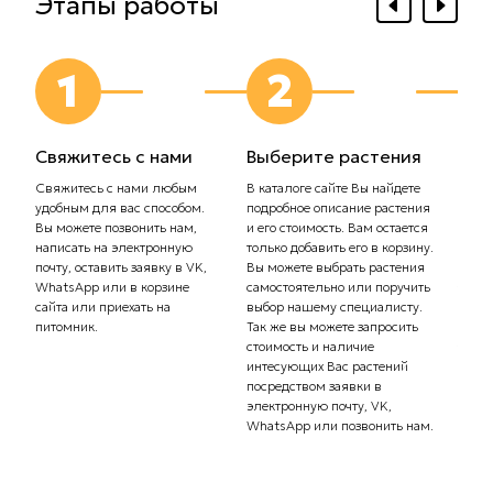
Этапы работы
1
2
Свяжитесь с нами
Выберите растения
Выб
дос
Свяжитесь с нами любым
В каталоге сайте Вы найдете
удобным для вас способом.
подробное описание растения
Сообщ
Вы можете позвонить нам,
и его стоимость. Вам остается
плани
написать на электронную
только добавить его в корзину.
Самов
почту, оставить заявку в VK,
Вы можете выбрать растения
орган
WhatsApp или в корзине
самостоятельно или поручить
транс
сайта или приехать на
выбор нашему специалисту.
Стоим
питомник.
Так же вы можете запросить
рассч
стоимость и наличие
тариф
интесующих Вас растений
комп
посредством заявки в
Вас с
электронную почту, VK,
доста
WhatsApp или позвонить нам.