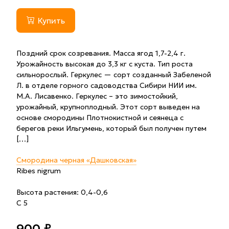
Купить
Поздний срок созревания. Масса ягод 1,7-2,4 г.
Урожайность высокая до 3,3 кг с куста. Тип роста
сильнорослый. Геркулес — сорт созданный Забеленой
Л. в отделе горного садоводства Сибири НИИ им.
М.А. Лисавенко. Геркулес – это зимостойкий,
урожайный, крупноплодный. Этот сорт выведен на
основе смородины Плотнокистной и сеянеца с
берегов реки Ильгумень, который был получен путем
[…]
Смородина черная «Дашковская»
Ribes nigrum
Высота растения: 0,4-0,6
С 5
900 ₽