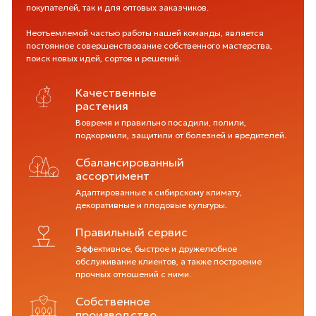
покупателей, так и для оптовых заказчиков.
Неотъемлемой частью работы нашей команды, является
постоянное совершенствование собственного мастерства,
поиск новых идей, сортов и решений.
Акция: Японская спирея в подарок
с 1.06 до 30.06.2026 года.
Качественные
растения
Вовремя и правильно посадили, полили,
подкормили, защитили от болезней и вредителей.
Сбалансированный
ассортимент
Адаптированные к сибирскому климату,
декоративные и плодовые культуры.
Правильный сервис
Эффективное, быстрое и дружелюбное
обслуживание клиентов, а также построение
прочных отношений с ними.
Собственное
производство